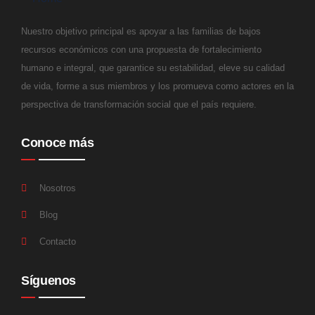
Nuestro objetivo principal es apoyar a las familias de bajos
recursos económicos con una propuesta de fortalecimiento
humano e integral, que garantice su estabilidad, eleve su calidad
de vida, forme a sus miembros y los promueva como actores en la
perspectiva de transformación social que el país requiere.
Conoce más
Nosotros
Blog
Contacto
Síguenos