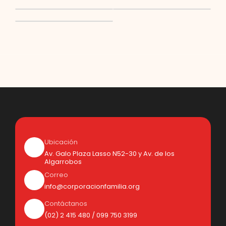
Ubicación
Av. Galo Plaza Lasso N52-30 y Av. de los
Algarrobos
Correo
info@corporacionfamilia.org
Contáctanos
(02) 2 415 480 / 099 750 3199