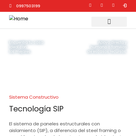
0997503199
Encuentra tu casa
Apoyo directo y
ideal con
humano a familias
los mejores.
de escasos recursos.
Añade aquí tu texto de
cabecera
Sistema Constructivo
Tecnología SIP
El sistema de paneles estructurales con
aislamiento (SIP), a diferencia del steel framing o